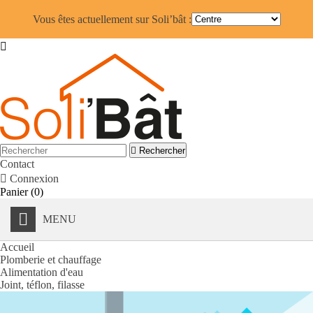
Vous êtes actuellement sur Soli’bât :


Rechercher
Contact

Connexion
Panier
(0)
MENU
Accueil
Plomberie et chauffage
Alimentation d'eau
Joint, téflon, filasse