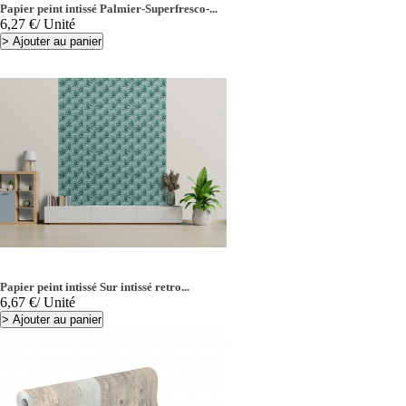
Papier peint intissé Palmier-Superfresco-...
Prix
6,27 €
/ Unité
>
Ajouter au panier
Papier peint intissé Sur intissé retro...
Prix
6,67 €
/ Unité
>
Ajouter au panier