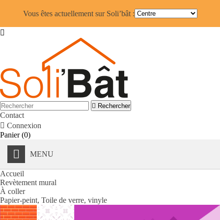
Vous êtes actuellement sur Soli’bât :


Rechercher
Contact

Connexion
Panier
(0)
MENU
Accueil
Revètement mural
À coller
Papier-peint, Toile de verre, vinyle