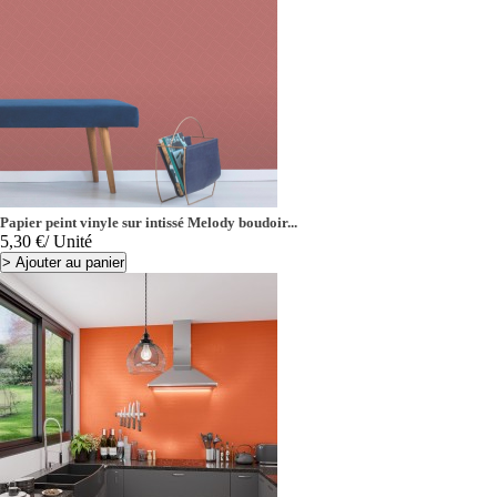
Papier peint vinyle sur intissé Melody boudoir...
Prix
5,30 €
/ Unité
>
Ajouter au panier