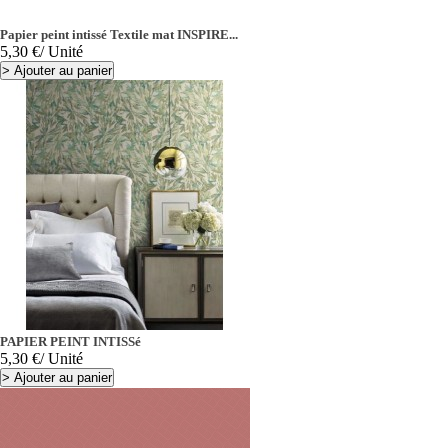
Papier peint intissé Textile mat INSPIRE...
Prix
5,30 €
/ Unité
>
Ajouter au panier
PAPIER PEINT INTISSé
Prix
5,30 €
/ Unité
>
Ajouter au panier