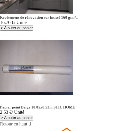
Revêtement de rénovation sur intissé 160 g/m²...
Prix
16,70 €
/ Unité
>
Ajouter au panier
Papier peint Beige 10.05x0.53m STIC HOME
Prix
2,53 €
/ Unité
>
Ajouter au panier
Retour en haut
