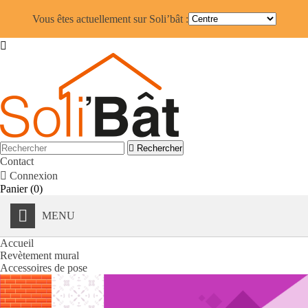
Vous êtes actuellement sur Soli’bât :


Rechercher
Contact

Connexion
Panier
(0)
MENU
Accueil
Revètement mural
Accessoires de pose