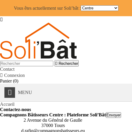
Vous êtes actuellement sur Soli’bât :


Rechercher
Contact

Connexion
Panier
(0)
MENU
Accueil
Contactez-nous
Compagnons Bâtisseurs Centre : Plateforme Soli’Bât
Envoyer
2 Avenue du Général de Gaulle
37000 Tours
d.rafiq@compagnonsbatisseurs.eu