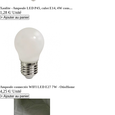
Xanlite - Ampoule LED P45, culot E14, 4W cons....
Prix
1,28 €
/ Unité
>
Ajouter au panier
Ampoule connectée WIFI LED E27 7W - OtioHome
Prix
4,25 €
/ Unité
>
Ajouter au panier