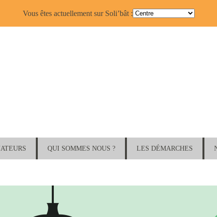
Vous êtes actuellement sur Soli’bât :
NATEURS
QUI SOMMES NOUS ?
LES DÉMARCHES