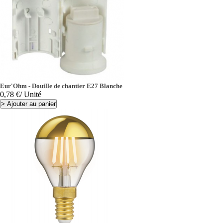
Eur'Ohm - Douille de chantier E27 Blanche
Prix
0,78 €
/ Unité
>
Ajouter au panier