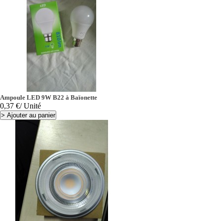
Ampoule LED 9W B22 à Baïonette
Prix
0,37 €
/ Unité
>
Ajouter au panier