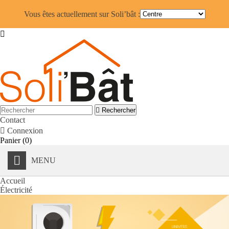
Vous êtes actuellement sur Soli’bât :


Rechercher
Contact

Connexion
Panier
(0)
MENU
Accueil
Électricité