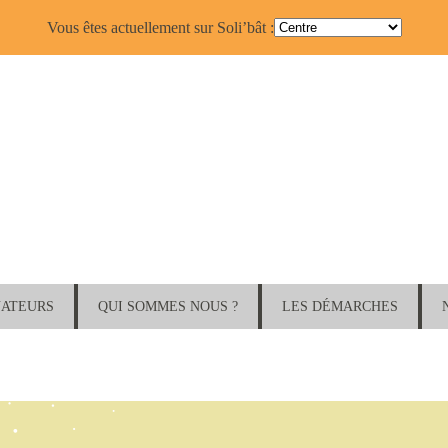
Vous êtes actuellement sur Soli’bât :
NATEURS
QUI SOMMES NOUS ?
LES DÉMARCHES