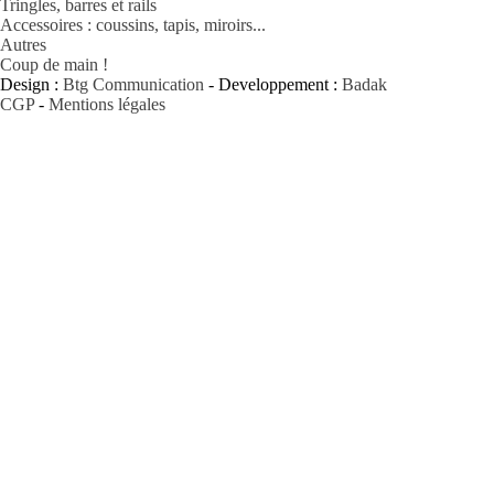
Tringles, barres et rails
Accessoires : coussins, tapis, miroirs...
Autres
Coup de main !
Design :
Btg Communication
- Developpement :
Badak
CGP
-
Mentions légales