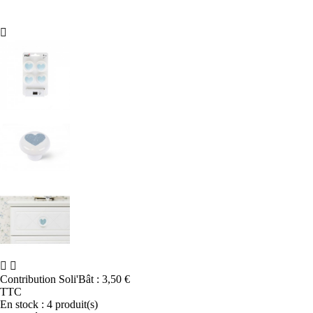



Contribution Soli'Bât :
3,50 €
TTC
En stock :
4 produit(s)