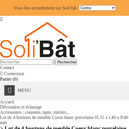
Vous êtes actuellement sur Soli’bât :


Rechercher
Contact

Connexion
Panier
(0)
MENU
Accueil
Décoration et éclairage
Accessoires : coussins, tapis, miroirs...
Lot de 4 boutons de meuble Coeur blanc porcelaine H.31 x l.40 x P.40
mm
> Lot de 4 boutons de meuble Coeur blanc porcelaine