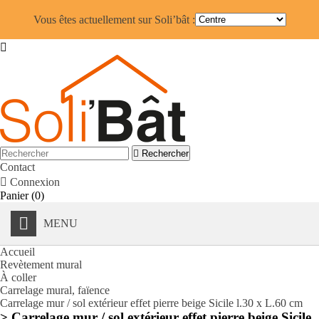
Vous êtes actuellement sur Soli’bât :


Rechercher
Contact

Connexion
Panier
(0)
MENU
Accueil
Revètement mural
À coller
Carrelage mural, faïence
Carrelage mur / sol extérieur effet pierre beige Sicile l.30 x L.60 cm
> Carrelage mur / sol extérieur effet pierre beige Sicile