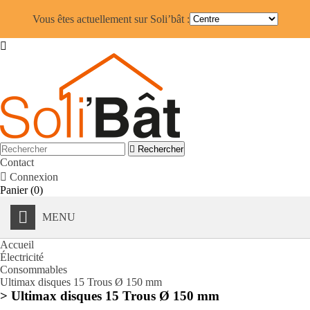
Vous êtes actuellement sur Soli’bât :


Rechercher
Contact

Connexion
Panier
(0)
MENU
Accueil
Électricité
Consommables
Ultimax disques 15 Trous Ø 150 mm
> Ultimax disques 15 Trous Ø 150 mm