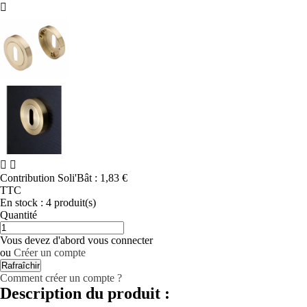



Contribution Soli'Bât :
1,83 €
TTC
En stock :
4 produit(s)
Quantité
Vous devez d'abord vous connecter
ou
Créer un compte
Comment créer un compte ?
Description du produit :