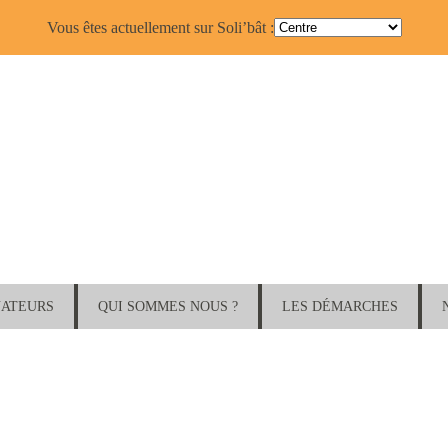
Vous êtes actuellement sur Soli’bât :
NATEURS
QUI SOMMES NOUS ?
LES DÉMARCHES