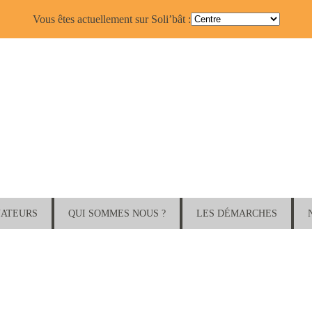
Vous êtes actuellement sur Soli’bât :
NATEURS
QUI SOMMES NOUS ?
LES DÉMARCHES