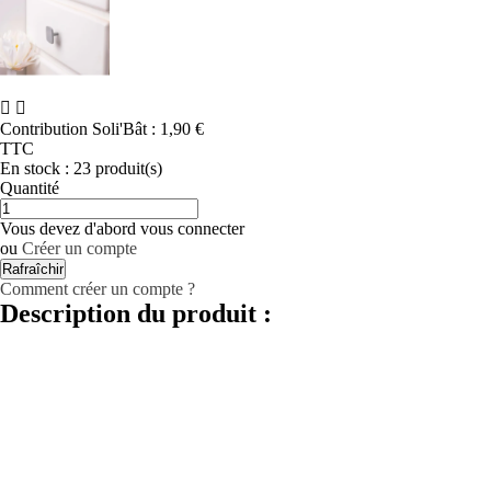


Contribution Soli'Bât :
1,90 €
TTC
En stock :
23 produit(s)
Quantité
Vous devez d'abord vous connecter
ou
Créer un compte
Comment créer un compte ?
Description du produit :