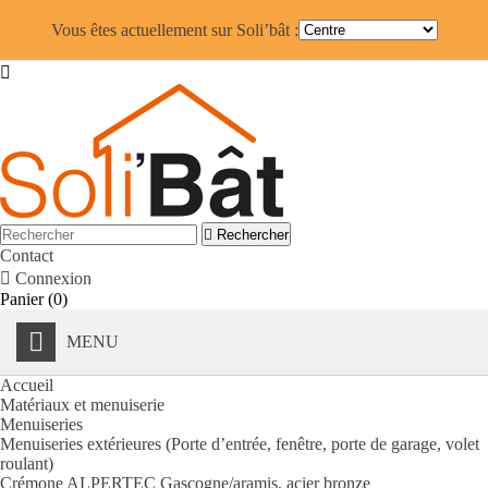
Vous êtes actuellement sur Soli’bât :


Rechercher
Contact

Connexion
Panier
(0)
MENU
Accueil
Matériaux et menuiserie
Menuiseries
Menuiseries extérieures (Porte d’entrée, fenêtre, porte de garage, volet
roulant)
Crémone ALPERTEC Gascogne/aramis, acier bronze