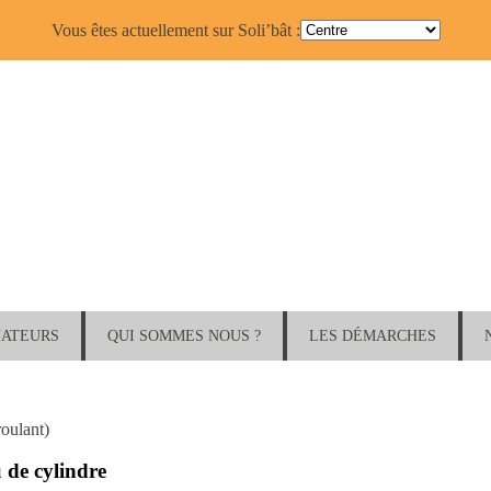
Vous êtes actuellement sur Soli’bât :
NATEURS
QUI SOMMES NOUS ?
LES DÉMARCHES
roulant)
 de cylindre