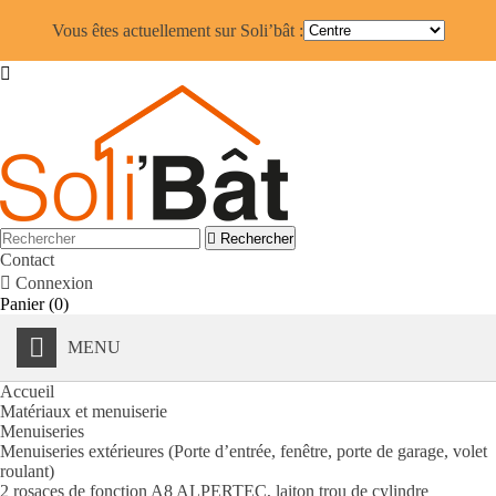
Vous êtes actuellement sur Soli’bât :


Rechercher
Contact

Connexion
Panier
(0)
MENU
Accueil
Matériaux et menuiserie
Menuiseries
Menuiseries extérieures (Porte d’entrée, fenêtre, porte de garage, volet
roulant)
2 rosaces de fonction A8 ALPERTEC, laiton trou de cylindre