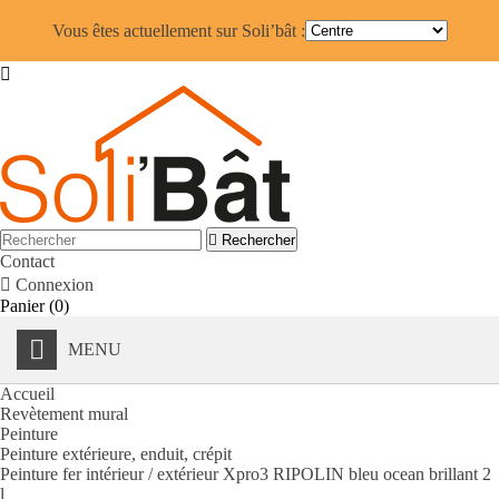
Vous êtes actuellement sur Soli’bât :


Rechercher
Contact

Connexion
Panier
(0)
MENU
Accueil
Revètement mural
Peinture
Peinture extérieure, enduit, crépit
Peinture fer intérieur / extérieur Xpro3 RIPOLIN bleu ocean brillant 2
l