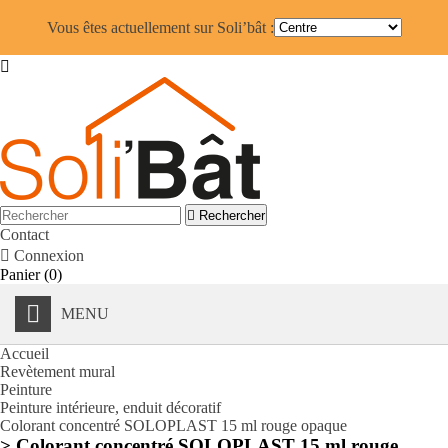
Vous êtes actuellement sur Soli’bât :


Rechercher
Contact

Connexion
Panier
(0)
MENU
Accueil
Revètement mural
Peinture
Peinture intérieure, enduit décoratif
Colorant concentré SOLOPLAST 15 ml rouge opaque
> Colorant concentré SOLOPLAST 15 ml rouge